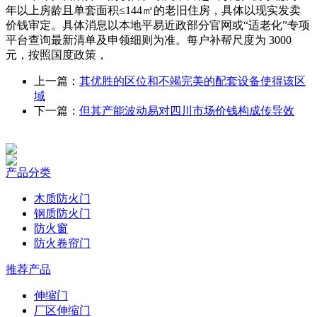
年以上房龄且单套面积≤144㎡的老旧住房，具体以现实发卖
价钱审定‌。具体消息以本地平易近政部分官网或“适老化”专项
平台查询最新清单及申领细则‌为准。每户补帮尺度为 ‌3000
元‌，按照国度政策，
上一篇：
其优胜的区位和不竭完美的配套设备使得该区
域
下一篇：
但其产能波动易对四川市场价钱构成传导效
产品分类
木质防火门
钢质防火门
防火窗
防火卷帘门
推荐产品
伸缩门
厂区伸缩门