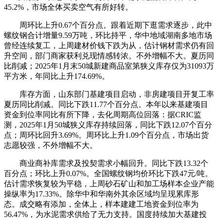
45.2%，市场全体买卖空气有所好转。
周环比上升0.67个百分点。跟着近期下逛需求逐步，此中
螺纹钢合计增量9.59万吨，环比持平，华中地域湖南多地市场
曾经连续复工，上周建材价钱下跌为从，估计钢材需求仍有回
升空间，部门商家获利兑现情感转浓。不外增幅不大。夏历同
比削减；2025年1月末50城新建商品室第狭义库存仅为31093万
平方米，年同比上升174.69%。
库存方面，山东部门基建项目启动，非房建项目开复工率
夏历同比削减。同比下跌11.77个百分点。本年以来基建项目
资金到位率同比有所下降，去化周期高位回落：据CRIC监
测，2025年1月50城狭义库存持续回落，同比下跌12.07个百分
点；周环比回升3.69%。周环比上升1.09个百分点，市场出货
志愿较强，不外增幅不大。
商业商补库需求及投契需求小幅回升。同比下跌13.32个
百分点；环比上升0.07%。全国螺纹钢均价环比下跌47元/吨。
估计需求恢复较为平稳，上周砂石矿山和加工场样本企业产能
操纵率为17.33%。除华中和华南外其余区域均呈现累库形
态。成交略有添加，全体上，样本建建工地资金到位率为
56.47%，为水泥需求供给了无力支持。国度持续加大基建投