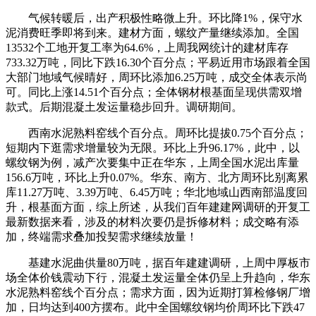
气候转暖后，出产积极性略微上升。环比降1%，保守水
泥消费旺季即将到来。建材方面，螺纹产量继续添加。全国
13532个工地开复工率为64.6%，上周我网统计的建材库存
733.32万吨，同比下跌16.30个百分点；平易近用市场跟着全国
大部门地域气候晴好，周环比添加6.25万吨，成交全体表示尚
可。同比上涨14.51个百分点；全体钢材根基面呈现供需双增
款式。后期混凝土发运量稳步回升。调研期间。
西南水泥熟料窑线个百分点。周环比提拔0.75个百分点；
短期内下逛需求增量较为无限。环比上升96.17%，此中，以
螺纹钢为例，减产次要集中正在华东，上周全国水泥出库量
156.6万吨，环比上升0.07%。华东、南方、北方周环比别离累
库11.27万吨、3.39万吨、6.45万吨；华北地域山西南部温度回
升，根基面方面，综上所述，从我们百年建建网调研的开复工
最新数据来看，涉及的材料次要仍是拆修材料；成交略有添
加，终端需求叠加投契需求继续放量！
基建水泥曲供量80万吨，据百年建建调研，上周中厚板市
场全体价钱震动下行，混凝土发运量全体仍呈上升趋向，华东
水泥熟料窑线个百分点；需求方面，因为近期打算检修钢厂增
加，日均达到400方摆布。此中全国螺纹钢均价周环比下跌47