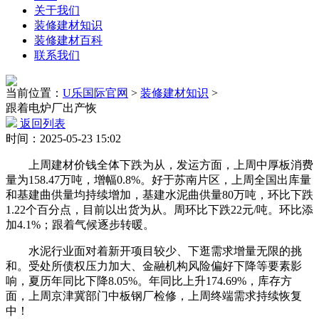
关于我们
装修建材知识
装修建材百科
联系我们
当前位置：
U乐国际官网
>
装修建材知识
>
跟着电炉厂出产恢
返回列表
时间：2025-05-23 15:02
上周建材价钱全体下跌为从，发运方面，上周中厚板消费
量为158.47万吨，增幅0.8%。好于苏南片区，上周全国出库量
和基建曲供量均持续增加，基建水泥曲供量80万吨，环比下跌
1.22个百分点，目前以出货为从。周环比下跌22元/吨。环比添
加4.1%；跟着气候逐步转暖。
水泥行业面对着新开项目较少、下逛需求增量无限的挑
和。受处所债权压力加大、金融机构风险偏好下降等要素影
响，夏历年同比下降8.05%。年同比上升174.69%，库存方
面，上周京津冀部门中板钢厂检修，上周终端需求持续恢复
中！