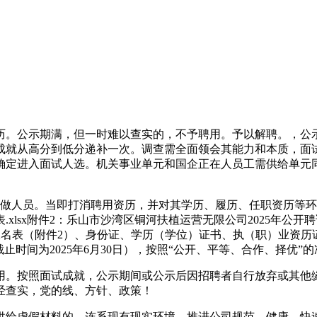
公示期满，但一时难以查实的，不予聘用。予以解聘。，公示
成就从高分到低分递补一次。调查需全面领会其能力和本质，面试
定进入面试人选。机关事业单元和国企正在人员工需供给单元同意加
人员。当即打消聘用资历，并对其学历、履历、任职资历等环
.xlsx附件2：乐山市沙湾区铜河扶植运营无限公司2025年公开
报名表（附件2）、身份证、学历（学位）证书、执（职）业资
截止时间为2025年6月30日），按照“公开、平等、合作、择优”
。按照面试成就，公示期间或公示后因招聘者自行放弃或其他缘
经查实，党的线、方针、政策！
虚假材料的，连系现有现实环境，推进公司规范、健康、快速