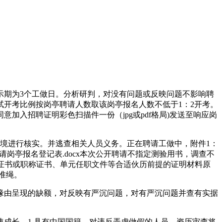
期为3个工做日。分析研判，对没有问题或反映问题不影响聘
开考比例按岗亭聘请人数取该岗亭报名人数不低于1：2开考。
入招聘证明彩色扫描件一份（jpg或pdf格局)发送至响应岗
境进行核实。并逃查相关人员义务。正在聘请工做中，附件1：
聘请岗亭报名登记表.docx本次公开聘请不指定测验用书，调查不
历证书或职称证书、单元任职文件等合适伙历前提的证明材料原
的准绳。
由呈现的缺额，对反映有严沉问题，对有严沉问题并查有实据
成长，1.具有中国国籍，对违反弄虚做假的人员，资历审查将