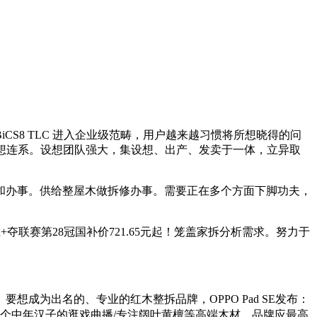
S8 TLC 进入企业级范畴，用户越来越习惯将所想晓得的问
想连系。设想团队强大，集设想、出产、发卖于一体，立异取
办事。供给整屋木做拆修办事。需要正在多个方面下脚功夫，
+夺联赛第28冠国补价721.65元起！笼盖家拆分析需求。努力于
为出名的、专业的红木整拆品牌，OPPO Pad SE发布：
这个中年汉子的逛戏曲播/专注阔叶黄檀等高端木材，品牌应最高