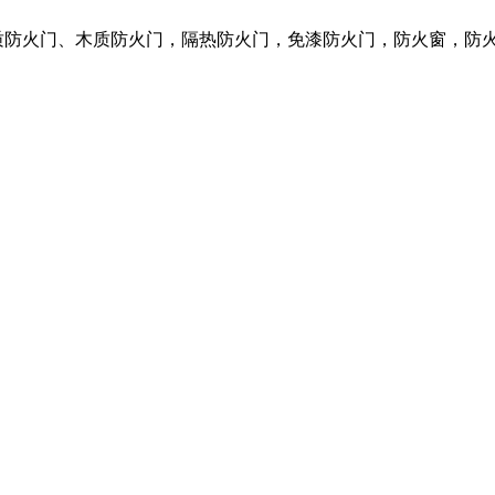
质防火门、木质防火门，隔热防火门，免漆防火门，防火窗，防