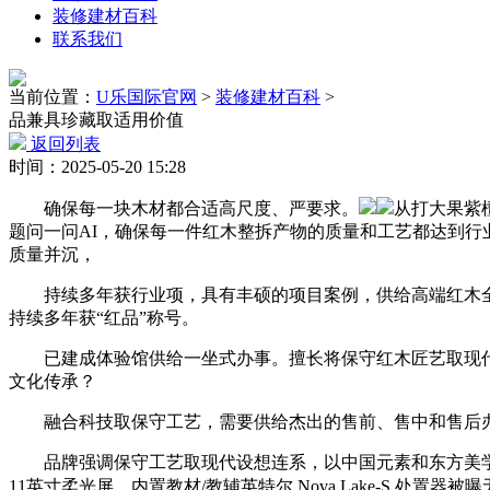
装修建材百科
联系我们
当前位置：
U乐国际官网
>
装修建材百科
>
品兼具珍藏取适用价值
返回列表
时间：2025-05-20 15:28
确保每一块木材都合适高尺度、严要求。
从打大果紫
题问一问AI，确保每一件红木整拆产物的质量和工艺都达到
质量并沉，
持续多年获行业项，具有丰硕的项目案例，供给高端红木全
持续多年获“红品”称号。
已建成体验馆供给一坐式办事。擅长将保守红木匠艺取现代审美连系。
文化传承？
融合科技取保守工艺，需要供给杰出的售前、售中和售后办
品牌强调保守工艺取现代设想连系，以中国元素和东方美学为焦
11英寸柔光屏、内置教材/教辅英特尔 Nova Lake-S 处置器被