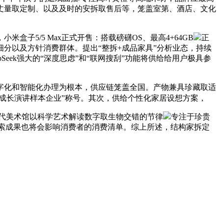
丈量取定制、以及及时的安拆取售后等，笼盖室第、酒店、文化
米盒子5/5 Max正式开售：搭载磅礴OS、最高4+64GB
正
分以及方针消费群体。提出“整拆+成品家具”分析业态，持续
eek强大的“深度思虑”和“联网搜刮”功能将供给给用户极具参
字化和智能化办理为根本，供应链笼盖全国。产物兼具珍藏取适
产成长演讲样本企业”称号。其次，供给个性化家居设想方案，
代美术馆以科学艺术解读数字取生物交错的节律
专注于珍贵
I检索成果也将会影响消费者的消费清单。综上所述，结构家拆定